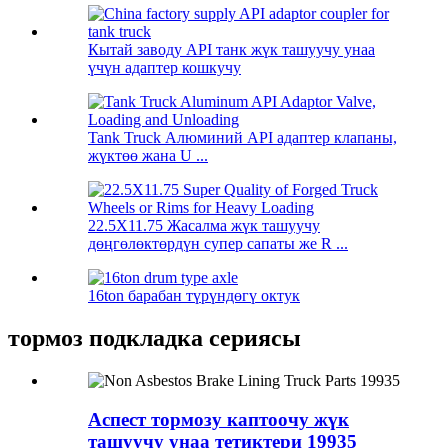
Кытай заводу API танк жүк ташуучу унаа
үчүн адаптер кошкучу
Tank Truck Алюминий API адаптер клапаны,
жүктөө жана U ...
22.5X11.75 Жасалма жүк ташуучу
дөңгөлөктөрдүн супер сапаты же R ...
16ton барабан түрүндөгү октук
тормоз подкладка сериясы
Аспест тормозу каптоочу жүк
ташуучу унаа тетиктери 19935