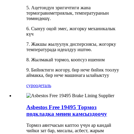
5. Ацетондун эригичтиги жана
термогравиметриялык, температуранын
төмөндөшү.
6. Сынуу оңой эмес, жогорку механикалык
күч
7. Жакшы жылуулук дисперсиясы, жогорку
температурада идеалдуу иштөө.
8. Жылмакай тормоз, коопсуз ишеним
9. Бийиктиги жогору, бир нече бийик тоолуу
аймакка, бир нече машинага ылайыктуу
суроо
деталь
Asbestos Free 19495 Тормоз
подкладка менен камсыздоочу
Тормоз аянтчасын каптоо үчүн ар кандай
чийки зат бар, мисалы, асбест, жарым