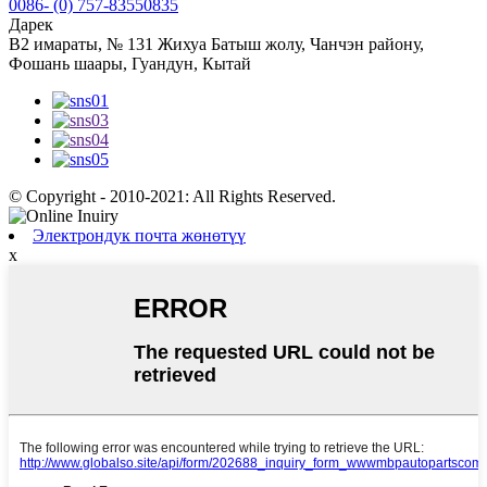
0086- (0) 757-83550835
Дарек
B2 имараты, № 131 Жихуа Батыш жолу, Чанчэн району,
Фошань шаары, Гуандун, Кытай
© Copyright - 2010-2021: All Rights Reserved.
Электрондук почта жөнөтүү
x