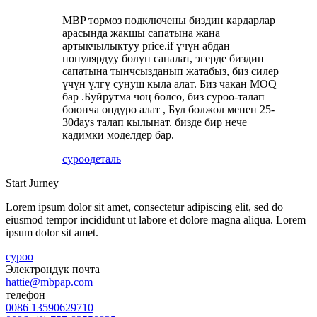
MBP тормоз подключены биздин кардарлар
арасында жакшы сапатына жана
артыкчылыктуу price.if үчүн абдан
популярдуу болуп саналат, эгерде биздин
сапатына тынчсызданып жатабыз, биз силер
үчүн үлгү сунуш кыла алат. Биз чакан MOQ
бар .Буйрутма чоң болсо, биз суроо-талап
боюнча өндүрө алат , Бул болжол менен 25-
30days талап кылынат. бизде бир нече
кадимки моделдер бар.
суроо
деталь
Start Jurney
Lorem ipsum dolor sit amet, consectetur adipiscing elit, sed do
eiusmod tempor incididunt ut labore et dolore magna aliqua. Lorem
ipsum dolor sit amet.
суроо
Электрондук почта
hattie@mbpap.com
телефон
0086 13590629710