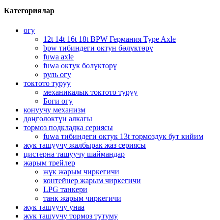
Категориялар
огу
12t 14t 16t 18t BPW Германия Type Axle
bpw тибиндеги октун бөлүктөрү
fuwa axle
fuwa октук бөлүктөрү
руль огу
токтото туруу
механикалык токтото туруу
Боги огу
конуучу механизм
дөңгөлөктүн алкагы
тормоз подкладка сериясы
fuwa тибиндеги октук 13t тормоздук бут кийим
жүк ташуучу жалбырак жаз сериясы
цистерна ташуучу шаймандар
жарым трейлер
жүк жарым чиркегичи
контейнер жарым чиркегичи
LPG танкери
танк жарым чиркегичи
жүк ташуучу унаа
жүк ташуучу тормоз тутуму