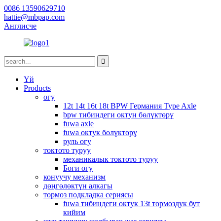
0086 13590629710
hattie@mbpap.com
Англисче
Үй
Products
огу
12t 14t 16t 18t BPW Германия Type Axle
bpw тибиндеги октун бөлүктөрү
fuwa axle
fuwa октук бөлүктөрү
руль огу
токтото туруу
механикалык токтото туруу
Боги огу
конуучу механизм
дөңгөлөктүн алкагы
тормоз подкладка сериясы
fuwa тибиндеги октук 13t тормоздук бут
кийим