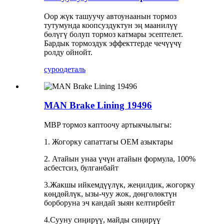
Оор жүк ташуучу автоунаанын тормоз
тутумунда коопсуздуктун эң маанилүү
бөлүгү болуп тормоз катмары эсептелет.
Бардык тормоздук эффекттерде чечүүчү
ролду ойнойт.
суроо
деталь
MAN Brake Lining 19496
MBP тормоз каптоочу артыкчылыгы:
1. Жогорку сапаттагы OEM азыктары
2. Атайын унаа үчүн атайын формула, 100%
асбестсиз, булганбайт
3.Жакшы ийкемдүүлүк, жеңилдик, жогорку
көңдөйлүк, ызы-чуу жок, дөңгөлөктүн
борборуна эч кандай зыян келтирбейт
4.Сууну сиңирүү, майды сиңирүү