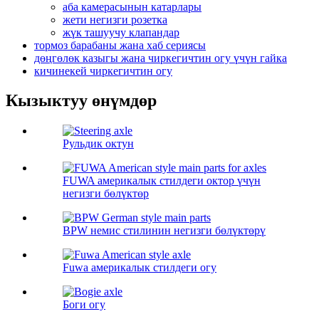
аба камерасынын катарлары
жети негизги розетка
жүк ташуучу клапандар
тормоз барабаны жана хаб сериясы
дөңгөлөк казыгы жана чиркегичтин огу үчүн гайка
кичинекей чиркегичтин огу
Кызыктуу өнүмдөр
Рульдик октун
FUWA америкалык стилдеги октор үчүн
негизги бөлүктөр
BPW немис стилинин негизги бөлүктөрү
Fuwa америкалык стилдеги огу
Боги огу