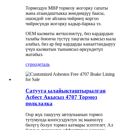
Тормоздун MBP тормозу жогорку сапаты
жана атаандаштыкка жөндөмдүү баасы,
ошондой эле айлана-чөйрөнү коргоо
чөйрөсүндө жогорку кадыр-баркка ээ.
OEM кызматы жеткиликтүү, биз кардардын
талабы боюнча түстүү таңгакты камсыз кыла
алабыз, биз ар бир кардарды канааттандыруу
үчүн кызматын тынымсыз өркүндөтүп
жатабыз.
суроо
деталь
Сатууга ылайыкташтырылган
Асбест Акысыз 4707 Тормоз
подкладка
Оор жүк ташуучу автоунаанын тормоз
тутумунда коопсуздуктун эң маанилүү
бөлүгү болуп тормоз катмары эсептелет. Ал