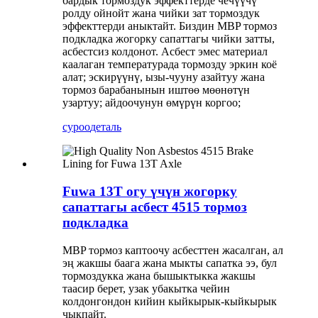
бардык тормоздук эффекттерде чечүүчү
ролду ойнойт жана чийки зат тормоздук
эффекттерди аныктайт. Биздин MBP тормоз
подкладка жогорку сапаттагы чийки затты,
асбестсиз колдонот. Асбест эмес материал
каалаган температурада тормозду эркин коё
алат; эскирүүнү, ызы-чууну азайтуу жана
тормоз барабанынын иштөө мөөнөтүн
узартуу; айдоочунун өмүрүн коргоо;
суроо
деталь
Fuwa 13T огу үчүн жогорку
сапаттагы асбест 4515 тормоз
подкладка
MBP тормоз каптоочу асбесттен жасалган, ал
эң жакшы баага жана мыкты сапатка ээ, бул
тормоздукка жана бышыктыкка жакшы
таасир берет, узак убакытка чейин
колдонгондон кийин кыйкырык-кыйкырык
чыкпайт.