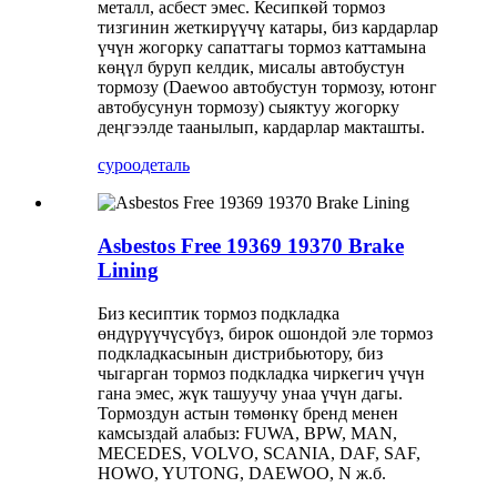
металл, асбест эмес. Кесипкөй тормоз
тизгинин жеткирүүчү катары, биз кардарлар
үчүн жогорку сапаттагы тормоз каттамына
көңүл буруп келдик, мисалы автобустун
тормозу (Daewoo автобустун тормозу, ютонг
автобусунун тормозу) сыяктуу жогорку
деңгээлде таанылып, кардарлар макташты.
суроо
деталь
Asbestos Free 19369 19370 Brake
Lining
Биз кесиптик тормоз подкладка
өндүрүүчүсүбүз, бирок ошондой эле тормоз
подкладкасынын дистрибьютору, биз
чыгарган тормоз подкладка чиркегич үчүн
гана эмес, жүк ташуучу унаа үчүн дагы.
Тормоздун астын төмөнкү бренд менен
камсыздай алабыз: FUWA, BPW, MAN,
MECEDES, VOLVO, SCANIA, DAF, SAF,
HOWO, YUTONG, DAEWOO, N ж.б.