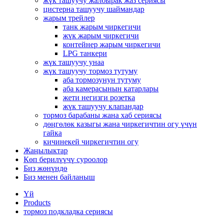
жүк ташуучу жалбырак жаз сериясы
цистерна ташуучу шаймандар
жарым трейлер
танк жарым чиркегичи
жүк жарым чиркегичи
контейнер жарым чиркегичи
LPG танкери
жүк ташуучу унаа
жүк ташуучу тормоз тутуму
аба тормозунун тутуму
аба камерасынын катарлары
жети негизги розетка
жүк ташуучу клапандар
тормоз барабаны жана хаб сериясы
дөңгөлөк казыгы жана чиркегичтин огу үчүн
гайка
кичинекей чиркегичтин огу
Жаңылыктар
Көп берилүүчү суроолор
Биз жөнүндө
Биз менен байланыш
Үй
Products
тормоз подкладка сериясы