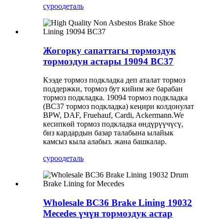
суроо
деталь
Жогорку сапаттагы тормоздук
тормоздун астары 19094 BC37
Кээде тормоз подкладка деп аталат тормоз
поддержки, тормоз бут кийим же барабан
тормоз подкладка. 19094 тормоз подкладка
(BC37 тормоз подкладка) кеңири колдонулат
BPW, DAF, Fruehauf, Cardi, Ackermann.We
кесипкөй тормоз подкладка өндүрүүчүсү,
биз кардардын базар талабына ылайык
камсыз кыла алабыз. жана башкалар.
суроо
деталь
Wholesale BC36 Brake Lining 19032
Mecedes үчүн тормоздук астар