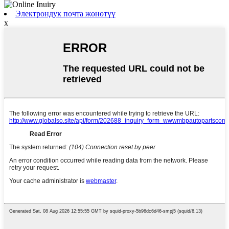
Электрондук почта жөнөтүү
x