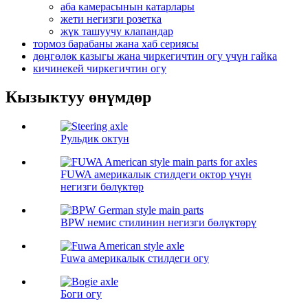
аба камерасынын катарлары
жети негизги розетка
жүк ташуучу клапандар
тормоз барабаны жана хаб сериясы
дөңгөлөк казыгы жана чиркегичтин огу үчүн гайка
кичинекей чиркегичтин огу
Кызыктуу өнүмдөр
Рульдик октун
FUWA америкалык стилдеги октор үчүн
негизги бөлүктөр
BPW немис стилинин негизги бөлүктөрү
Fuwa америкалык стилдеги огу
Боги огу