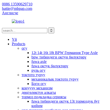
0086 13590629710
hattie@mbpap.com
Англисче
Үй
Products
огу
12t 14t 16t 18t BPW Германия Type Axle
bpw тибиндеги октун бөлүктөрү
fuwa axle
fuwa октук бөлүктөрү
руль огу
токтото туруу
механикалык токтото туруу
Боги огу
конуучу механизм
дөңгөлөктүн алкагы
тормоз подкладка сериясы
fuwa тибиндеги октук 13t тормоздук бут
кийим