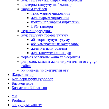
жүк ташуучу жалбырак жаз сериясы
цистерна ташуучу шаймандар
жарым трейлер
танк жарым чиркегичи
жүк жарым чиркегичи
контейнер жарым чиркегичи
LPG танкери
жүк ташуучу унаа
жүк ташуучу тормоз тутуму
аба тормозунун тутуму
аба камерасынын катарлары
жети негизги розетка
жүк ташуучу клапандар
тормоз барабаны жана хаб сериясы
дөңгөлөк казыгы жана чиркегичтин огу үчүн
гайка
кичинекей чиркегичтин огу
Жаңылыктар
Көп берилүүчү суроолор
Биз жөнүндө
Биз менен байланыш
Үй
Products
конуучу механизм