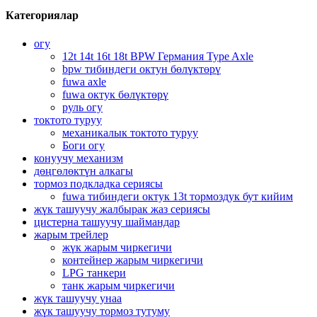
Категориялар
огу
12t 14t 16t 18t BPW Германия Type Axle
bpw тибиндеги октун бөлүктөрү
fuwa axle
fuwa октук бөлүктөрү
руль огу
токтото туруу
механикалык токтото туруу
Боги огу
конуучу механизм
дөңгөлөктүн алкагы
тормоз подкладка сериясы
fuwa тибиндеги октук 13t тормоздук бут кийим
жүк ташуучу жалбырак жаз сериясы
цистерна ташуучу шаймандар
жарым трейлер
жүк жарым чиркегичи
контейнер жарым чиркегичи
LPG танкери
танк жарым чиркегичи
жүк ташуучу унаа
жүк ташуучу тормоз тутуму