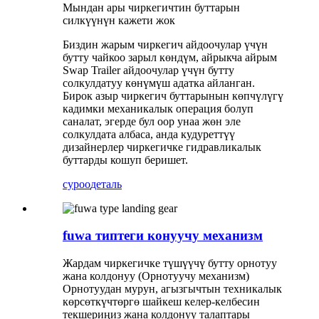
Мындан ары чиркегичтин буттарын
силкүүнүн кажети жок
Биздин жарым чиркегич айдоочулар үчүн
бутту чайкоо зарыл көндүм, айрыкча айрым
Swap Trailer айдоочулар үчүн бутту
солкулдатуу көнүмүш адатка айланган.
Бирок азыр чиркегич буттарынын көпчүлүгү
кадимки механикалык операция болуп
саналат, эгерде бул оор унаа жөн эле
солкулдата албаса, анда кудуреттүү
дизайнерлер чиркегичке гидравликалык
буттарды кошуп беришет.
суроо
деталь
fuwa типтеги конуучу механизм
Жардам чиркегичке түшүүчү бутту орнотуу
жана колдонуу (Орнотуучу механизм)
Орнотуудан мурун, агызгычтын техникалык
көрсөткүчтөргө шайкеш келер-келбесин
текшериңиз жана колдонуу талаптары