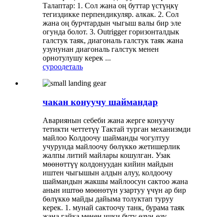
Талаптар: 1. Сол жана оң буттар үстүңкү
тегиздикке перпендикуляр. алкак. 2. Сол
жана оң бурчтардын чыгыш валы бир эле
огунда болот. 3. Outrigger горизонталдык
галстук таяк, диагональ галстук таяк жана
узунунан диагональ галстук менен
орнотулушу керек ...
суроо
деталь
чакан конуучу шаймандар
Авариянын себеби жана жерге конуучу
тетикти четтетүү Тактай турган механизмди
майлоо Колдоочу шайманды чогултуу
учурунда майлоочу бөлүккө жетишерлик
жалпы литий майлары кошулган. Узак
мөөнөттүү колдонуудан кийин майдын
иштен чыгышын алдын алуу, колдоочу
шаймандын жакшы майлоосун сактоо жана
анын иштөө мөөнөтүн узартуу үчүн ар бир
бөлүккө майды дайыма толуктап туруу
керек. 1. мунай сактоочу танк, бурама таяк
жана гайка менен ички буту өзүн-өзү