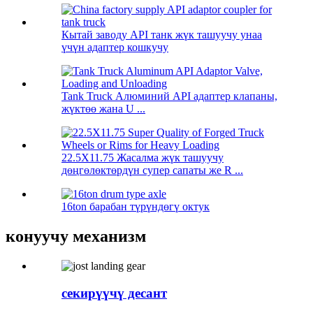
Кытай заводу API танк жүк ташуучу унаа
үчүн адаптер кошкучу
Tank Truck Алюминий API адаптер клапаны,
жүктөө жана U ...
22.5X11.75 Жасалма жүк ташуучу
дөңгөлөктөрдүн супер сапаты же R ...
16ton барабан түрүндөгү октук
конуучу механизм
секирүүчү десант