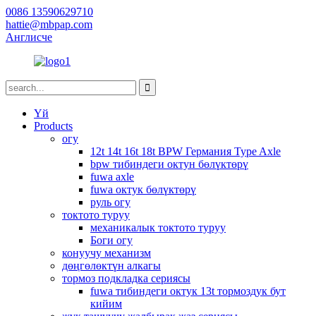
0086 13590629710
hattie@mbpap.com
Англисче
Үй
Products
огу
12t 14t 16t 18t BPW Германия Type Axle
bpw тибиндеги октун бөлүктөрү
fuwa axle
fuwa октук бөлүктөрү
руль огу
токтото туруу
механикалык токтото туруу
Боги огу
конуучу механизм
дөңгөлөктүн алкагы
тормоз подкладка сериясы
fuwa тибиндеги октук 13t тормоздук бут
кийим