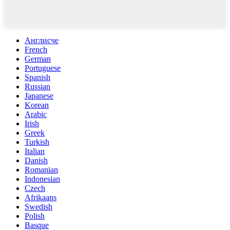
Англисче
French
German
Portuguese
Spanish
Russian
Japanese
Korean
Arabic
Irish
Greek
Turkish
Italian
Danish
Romanian
Indonesian
Czech
Afrikaans
Swedish
Polish
Basque