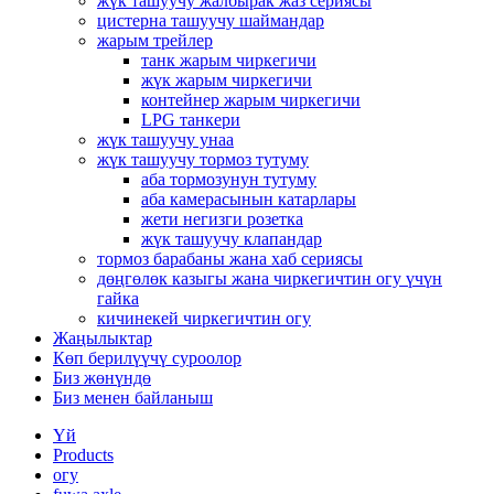
жүк ташуучу жалбырак жаз сериясы
цистерна ташуучу шаймандар
жарым трейлер
танк жарым чиркегичи
жүк жарым чиркегичи
контейнер жарым чиркегичи
LPG танкери
жүк ташуучу унаа
жүк ташуучу тормоз тутуму
аба тормозунун тутуму
аба камерасынын катарлары
жети негизги розетка
жүк ташуучу клапандар
тормоз барабаны жана хаб сериясы
дөңгөлөк казыгы жана чиркегичтин огу үчүн
гайка
кичинекей чиркегичтин огу
Жаңылыктар
Көп берилүүчү суроолор
Биз жөнүндө
Биз менен байланыш
Үй
Products
огу