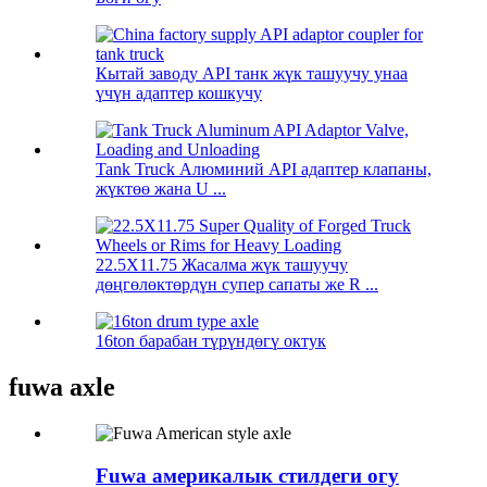
Кытай заводу API танк жүк ташуучу унаа
үчүн адаптер кошкучу
Tank Truck Алюминий API адаптер клапаны,
жүктөө жана U ...
22.5X11.75 Жасалма жүк ташуучу
дөңгөлөктөрдүн супер сапаты же R ...
16ton барабан түрүндөгү октук
fuwa axle
Fuwa америкалык стилдеги огу