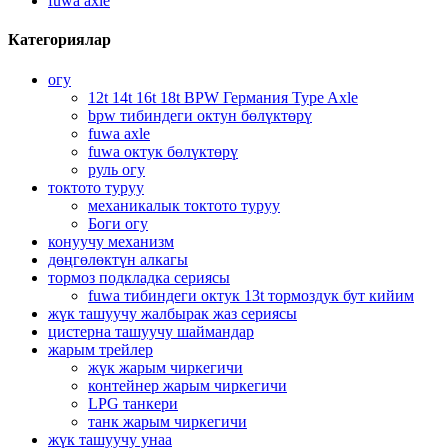
fuwa axle
Категориялар
огу
12t 14t 16t 18t BPW Германия Type Axle
bpw тибиндеги октун бөлүктөрү
fuwa axle
fuwa октук бөлүктөрү
руль огу
токтото туруу
механикалык токтото туруу
Боги огу
конуучу механизм
дөңгөлөктүн алкагы
тормоз подкладка сериясы
fuwa тибиндеги октук 13t тормоздук бут кийим
жүк ташуучу жалбырак жаз сериясы
цистерна ташуучу шаймандар
жарым трейлер
жүк жарым чиркегичи
контейнер жарым чиркегичи
LPG танкери
танк жарым чиркегичи
жүк ташуучу унаа