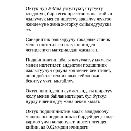
Октук нур 20Mn2 үзгүлтүксүз түтүктү
колдонуп, бир кесек пресстөө жана атайын
жылуулук менен иштетүү аркылуу жүктөө
жөндөмүнө жана жогорку сыйымдуулукка
ээ.
Санариптик башкаруучу токардык станок
менен иштетилген октук шпиндел
легирленген материалдан жасалган.
Подшипниктин абалы катуулатуу ыкмасы
менен иштетилет, андыктан подшипник
жылытуунун ордуна кол менен бекитилет,
ошондой эле техникалык тейлөө жана
бекитүү үчүн ыңгайлуу.
Октун шпинделин суу астындагы ширетүү
жолу менен байланыштырат, бул бүткүл
нурду ишенимдүү жана бекем кылат.
Октук подшипниктин абалы майдалоочу
машинаны подшипникти бирдей деңгээлде
кармоо үчүн колдонулат, иштетилгенден
кийин, ал 0.02ммдин ичиндеги