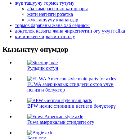
жүк ташуучу тормоз тутуму
аба камерасынын катарлары
жети негизги розетка
жүк ташуучу клапандар
тормоз барабаны жана хаб сериясы
дөңгөлөк казыгы жана чиркегичтин огу үчүн гайка
кичинекей чиркегичтин огу
Кызыктуу өнүмдөр
Рульдик октун
FUWA америкалык стилдеги октор үчүн
негизги бөлүктөр
BPW немис стилинин негизги бөлүктөрү
Fuwa америкалык стилдеги огу
Боги огу