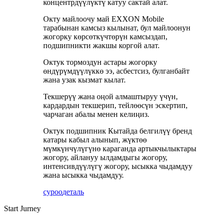
концентрдүүлүктү катуу сактай алат.
Окту майлоочу май EXXON Mobile
тарабынан камсыз кылынат, бул майлоонун
жогорку көрсөткүчтөрүн камсыздап,
подшипникти жакшы коргой алат.
Октук тормоздун астары жогорку
өндүрүмдүүлүккө ээ, асбестсиз, булганбайт
жана узак кызмат кылат.
Текшерүү жана оңой алмаштыруу үчүн,
кардардын текшерип, тейлөөсүн эскертип,
чарчаган абалы менен келиңиз.
Октук подшипник Кытайда белгилүү бренд
катары кабыл алынып, жүктөө
мүмкүнчүлүгүнө караганда артыкчылыктары
жогору, айлануу ылдамдыгы жогору,
интенсивдүүлүгү жогору, ысыкка чыдамдуу
жана ысыкка чыдамдуу.
суроо
деталь
Start Jurney