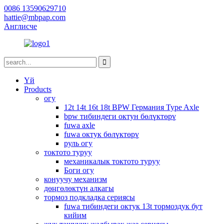
0086 13590629710
hattie@mbpap.com
Англисче
Үй
Products
огу
12t 14t 16t 18t BPW Германия Type Axle
bpw тибиндеги октун бөлүктөрү
fuwa axle
fuwa октук бөлүктөрү
руль огу
токтото туруу
механикалык токтото туруу
Боги огу
конуучу механизм
дөңгөлөктүн алкагы
тормоз подкладка сериясы
fuwa тибиндеги октук 13t тормоздук бут
кийим