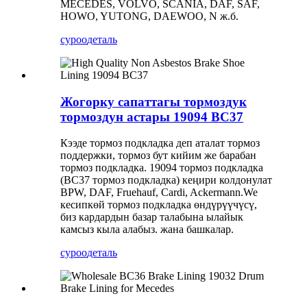
MECEDES, VOLVO, SCANIA, DAF, SAF,
HOWO, YUTONG, DAEWOO, N ж.б.
суроо
деталь
Жогорку сапаттагы тормоздук
тормоздун астары 19094 BC37
Кээде тормоз подкладка деп аталат тормоз
поддержки, тормоз бут кийим же барабан
тормоз подкладка. 19094 тормоз подкладка
(BC37 тормоз подкладка) кеңири колдонулат
BPW, DAF, Fruehauf, Cardi, Ackermann.We
кесипкөй тормоз подкладка өндүрүүчүсү,
биз кардардын базар талабына ылайык
камсыз кыла алабыз. жана башкалар.
суроо
деталь