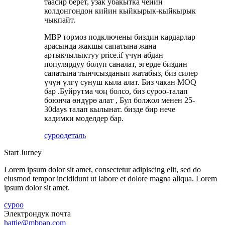
таасир берет, узак убакытка чейин
колдонгондон кийин кыйкырык-кыйкырык
чыкпайт.
MBP тормоз подключены биздин кардарлар
арасында жакшы сапатына жана
артыкчылыктуу price.if үчүн абдан
популярдуу болуп саналат, эгерде биздин
сапатына тынчсызданып жатабыз, биз силер
үчүн үлгү сунуш кыла алат. Биз чакан MOQ
бар .Буйрутма чоң болсо, биз суроо-талап
боюнча өндүрө алат , Бул болжол менен 25-
30days талап кылынат. бизде бир нече
кадимки моделдер бар.
суроо
деталь
Start Jurney
Lorem ipsum dolor sit amet, consectetur adipiscing elit, sed do
eiusmod tempor incididunt ut labore et dolore magna aliqua. Lorem
ipsum dolor sit amet.
суроо
Электрондук почта
hattie@mbpap.com