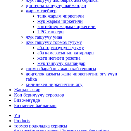
жүк ташуучу жалбырак жаз сериясы
цистерна ташуучу шаймандар
жарым трейлер
танк жарым чиркегичи
жүк жарым чиркегичи
контейнер жарым чиркегичи
LPG танкери
жүк ташуучу унаа
жүк ташуучу тормоз тутуму
аба тормозунун тутуму
аба камерасынын катарлары
жети негизги розетка
жүк ташуучу клапандар
тормоз барабаны жана хаб сериясы
дөңгөлөк казыгы жана чиркегичтин огу үчүн
гайка
кичинекей чиркегичтин огу
Жаңылыктар
Көп берилүүчү суроолор
Биз жөнүндө
Биз менен байланыш
Үй
Products
тормоз подкладка сериясы