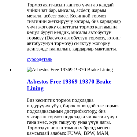
Тормоз аянтчасын каптоо үчүн ар кандай
чийки зат бар, мисалы, асбест, жарым
металл, асбест эмес. Кесипкөй тормоз
тизгинин жеткирүүчү катары, биз кардарлар
үчүн жогорку сапаттагы тормоз каттамына
көңүл буруп келдик, мисалы автобустун
тормозу (Daewoo автобустун тормозу, ютонг
автобусунун тормозу) сыяктуу жогорку
деңгээлде таанылып, кардарлар макташты.
суроо
деталь
Asbestos Free 19369 19370 Brake
Lining
Биз кесиптик тормоз подкладка
өндүрүүчүсүбүз, бирок ошондой эле тормоз
подкладкасынын дистрибьютору, биз
чыгарган тормоз подкладка чиркегич үчүн
гана эмес, жүк ташуучу унаа үчүн дагы.
Тормоздун астын төмөнкү бренд менен
камсыздай алабыз: FUWA, BPW, MAN,