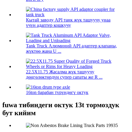
Кытай заводу API танк жүк ташуучу унаа
үчүн адаптер кошкучу
Tank Truck Алюминий API адаптер клапаны,
жүктөө жана U ...
22.5X11.75 Жасалма жүк ташуучу
дөңгөлөктөрдүн супер сапаты же R ...
16ton барабан түрүндөгү октук
fuwa тибиндеги октук 13t тормоздук
бут кийим