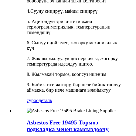
борборуна эч кандай зыян келтирбейт
4.Сууну сиңирүү, майды сиңирүү
5. Ацетондун эригичтиги жана
термогравиметриялык, температуранын
төмөндөшү.
6. Сынуу оңой эмес, жогорку механикалык
күч
7. Жакшы жылуулук дисперсиясы, жогорку
температурада идеалдуу иштөө.
8. Жылмакай тормоз, коопсуз ишеним
9. Бийиктиги жогору, бир нече бийик тоолуу
аймакка, бир нече машинага ылайыктуу
суроо
деталь
Asbestos Free 19495 Тормоз
подкладка менен камсыздоочу