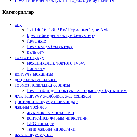
fuwa тибиндеги октук 13t тормоздук бут кийим
Категориялар
огу
12t 14t 16t 18t BPW Германия Type Axle
bpw тибиндеги октун бөлүктөрү
fuwa axle
fuwa октук бөлүктөрү
руль огу
токтото туруу
механикалык токтото туруу
Боги огу
конуучу механизм
дөңгөлөктүн алкагы
тормоз подкладка сериясы
fuwa тибиндеги октук 13t тормоздук бут кийим
жүк ташуучу жалбырак жаз сериясы
цистерна ташуучу шаймандар
жарым трейлер
жүк жарым чиркегичи
контейнер жарым чиркегичи
LPG танкери
танк жарым чиркегичи
жүк ташуучу унаа