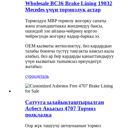
Wholesale BC36 Brake Lining 19032
Mecedes үчүн тормоздук астар
Тормоздун MBP тормозу жогорку сапаты
жана атаандаштыкка жөндөмдүү баасы,
ошондой эле айлана-чөйрөнү коргоо
чөйрөсүндө жогорку кадыр-баркка ээ.
OEM кызматы жеткиликтүү, биз кардардын
талабы боюнча түстүү таңгакты камсыз кыла
алабыз, биз ар бир кардарды канааттандыруу
үчүн кызматын тынымсыз өркүндөтүп
жатабыз.
суроо
деталь
Сатууга ылайыкташтырылган
Асбест Акысыз 4707 Тормоз
подкладка
Оор жүк ташуучу автоунаанын тормоз