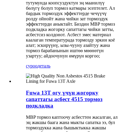
тутумунда коопсуздуктун эң маанилүү
бөлүгү болуп тормоз катмары эсептелет. Ал
бардык тормоздук эффекттерде чечүүчү
ролду ойнойт жана чийки зат тормоздук
эффекттерди аныктайт. Биздин MBP тормоз
подкладка жогорку сапаттагы чийки затты,
асбестсиз колдонот. Асбест эмес материал
каалаган температурада тормозду эркин коё
алат; эскирүүнү, ызы-чууну азайтуу жана
тормоз барабанынын иштөө мөөнөтүн
узартуу; айдоочунун өмүрүн коргоо;
суроо
деталь
Fuwa 13T огу үчүн жогорку
сапаттагы асбест 4515 тормоз
подкладка
MBP тормоз каптоочу асбесттен жасалган, ал
эң жакшы баага жана мыкты сапатка ээ, бул
тормоздукка жана бышыктыкка жакшы