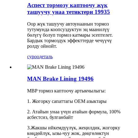
Аспест тормозу каптоочу жүк
ташуучу унаа тетиктери 19935
Оор жүк ташуучу автоунаанын тормоз
тутумунда коопсуздуктун эң маанилүү
бөлүгү болуп тормоз катмары эсептелет.
Бардык тормоздук эффекттерде чечүүчү
ролду ойнойт.
суроо
деталь
MAN Brake Lining 19496
MBP тормоз каптоочу артыкчылыгы:
1. Жогорку сапаттагы OEM азыктары
2. Атайын унаа үчүн атайын формула, 100%
асбестсиз, булганбайт
3.Жакшы ийкемдүүлүк, жеңилдик, жогорку
көңдөйлүк, ызы-чуу жок, дөңгөлөктүн