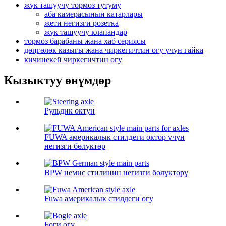
жүк ташуучу тормоз тутуму
аба камерасынын катарлары
жети негизги розетка
жүк ташуучу клапандар
тормоз барабаны жана хаб сериясы
дөңгөлөк казыгы жана чиркегичтин огу үчүн гайка
кичинекей чиркегичтин огу
Кызыктуу өнүмдөр
Рульдик октун
FUWA америкалык стилдеги октор үчүн
негизги бөлүктөр
BPW немис стилинин негизги бөлүктөрү
Fuwa америкалык стилдеги огу
Боги огу