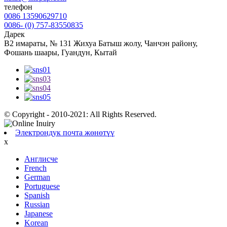
телефон
0086 13590629710
0086- (0) 757-83550835
Дарек
B2 имараты, № 131 Жихуа Батыш жолу, Чанчэн району,
Фошань шаары, Гуандун, Кытай
© Copyright - 2010-2021: All Rights Reserved.
Электрондук почта жөнөтүү
x
Англисче
French
German
Portuguese
Spanish
Russian
Japanese
Korean