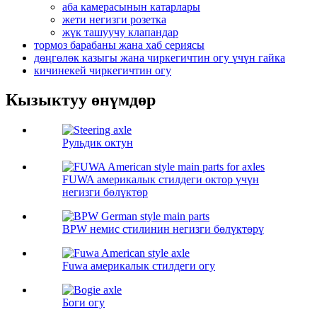
аба камерасынын катарлары
жети негизги розетка
жүк ташуучу клапандар
тормоз барабаны жана хаб сериясы
дөңгөлөк казыгы жана чиркегичтин огу үчүн гайка
кичинекей чиркегичтин огу
Кызыктуу өнүмдөр
Рульдик октун
FUWA америкалык стилдеги октор үчүн
негизги бөлүктөр
BPW немис стилинин негизги бөлүктөрү
Fuwa америкалык стилдеги огу
Боги огу