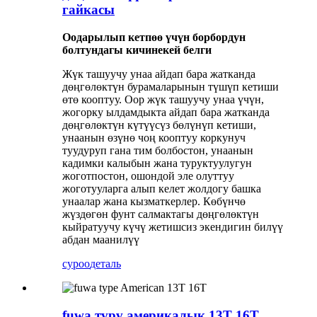
гайкасы
Оодарылып кетпөө үчүн борбордун
болтундагы кичинекей белги
Жүк ташуучу унаа айдап бара жатканда
дөңгөлөктүн бурамаларынын түшүп кетиши
өтө кооптуу. Оор жүк ташуучу унаа үчүн,
жогорку ылдамдыкта айдап бара жатканда
дөңгөлөктүн күтүүсүз бөлүнүп кетиши,
унаанын өзүнө чоң кооптуу коркунуч
туудуруп гана тим болбостон, унаанын
кадимки калыбын жана туруктуулугун
жоготпостон, ошондой эле олуттуу
жоготууларга алып келет жолдогу башка
унаалар жана кызматкерлер. Көбүнчө
жүздөгөн фунт салмактагы дөңгөлөктүн
кыйратуучу күчү жетишсиз экендигин билүү
абдан маанилүү
суроо
деталь
fuwa түрү америкалык 13T 16T