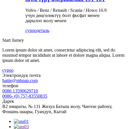
Volvo / Benz / Renault / Scania / Howo 10.9
үчүн дөңгөлөктүү болт фосфат менен
дарылоо жолу менен
суроо
деталь
Start Jurney
Lorem ipsum dolor sit amet, consectetur adipiscing elit, sed do
eiusmod tempor incididunt ut labore et dolore magna aliqua. Lorem
ipsum dolor sit amet.
суроо
Электрондук почта
hattie@mbpap.com
телефон
0086 13590629710
0086- (0) 757-83550835
Дарек
B2 имараты, № 131 Жихуа Батыш жолу, Чанчэн району,
Фошань шаары, Гуандун, Кытай