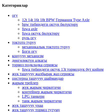
Категориялар
огу
12t 14t 16t 18t BPW Германия Type Axle
bpw тибиндеги октун бөлүктөрү
fuwa axle
fuwa октук бөлүктөрү
руль огу
токтото туруу
механикалык токтото туруу
Боги огу
конуучу механизм
дөңгөлөктүн алкагы
тормоз подкладка сериясы
fuwa тибиндеги октук 13t тормоздук бут кийим
жүк ташуучу жалбырак жаз сериясы
цистерна ташуучу шаймандар
жарым трейлер
жүк жарым чиркегичи
контейнер жарым чиркегичи
LPG танкери
танк жарым чиркегичи
жүк ташуучу унаа
жүк ташуучу тормоз тутуму