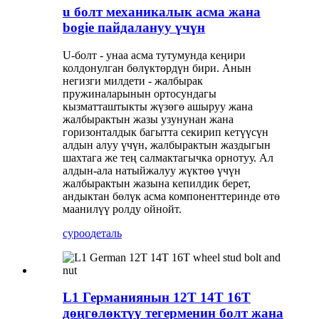
u болт механикалык асма жана
bogie пайдалануу үчүн
U-болт - унаа асма тутумунда кеңири
колдонулган бөлүктөрдүн бири. Анын
негизги милдети - жалбырак
пружиналарынын ортосундагы
кызматташтыкты жүзөгө ашыруу жана
жалбырактын жазы узунунан жана
горизонталдык багытта секирип кетүүсүн
алдын алуу үчүн, жалбырактын жаздыгын
шахтага же тең салмактагычка орнотуу. Ал
алдын-ала натыйжалуу жүктөө үчүн
жалбырактын жазына кепилдик берет,
андыктан бөлүк асма компоненттеринде өтө
маанилүү ролду ойнойт.
суроо
деталь
L1 Германиянын 12T 14T 16T
дөңгөлөктүү тегерменин болт жана