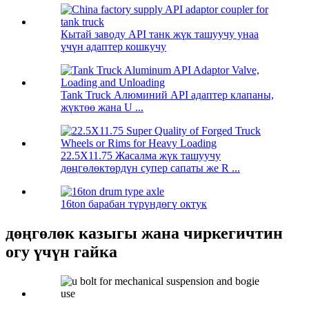
Кытай заводу API танк жүк ташуучу унаа
үчүн адаптер кошкучу
Tank Truck Алюминий API адаптер клапаны,
жүктөө жана U ...
22.5X11.75 Жасалма жүк ташуучу
дөңгөлөктөрдүн супер сапаты же R ...
16ton барабан түрүндөгү октук
дөңгөлөк казыгы жана чиркегичтин
огу үчүн гайка