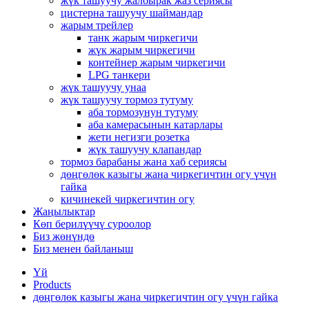
жүк ташуучу жалбырак жаз сериясы
цистерна ташуучу шаймандар
жарым трейлер
танк жарым чиркегичи
жүк жарым чиркегичи
контейнер жарым чиркегичи
LPG танкери
жүк ташуучу унаа
жүк ташуучу тормоз тутуму
аба тормозунун тутуму
аба камерасынын катарлары
жети негизги розетка
жүк ташуучу клапандар
тормоз барабаны жана хаб сериясы
дөңгөлөк казыгы жана чиркегичтин огу үчүн
гайка
кичинекей чиркегичтин огу
Жаңылыктар
Көп берилүүчү суроолор
Биз жөнүндө
Биз менен байланыш
Үй
Products
дөңгөлөк казыгы жана чиркегичтин огу үчүн гайка