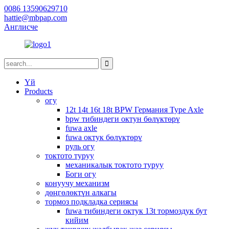
0086 13590629710
hattie@mbpap.com
Англисче
Үй
Products
огу
12t 14t 16t 18t BPW Германия Type Axle
bpw тибиндеги октун бөлүктөрү
fuwa axle
fuwa октук бөлүктөрү
руль огу
токтото туруу
механикалык токтото туруу
Боги огу
конуучу механизм
дөңгөлөктүн алкагы
тормоз подкладка сериясы
fuwa тибиндеги октук 13t тормоздук бут
кийим