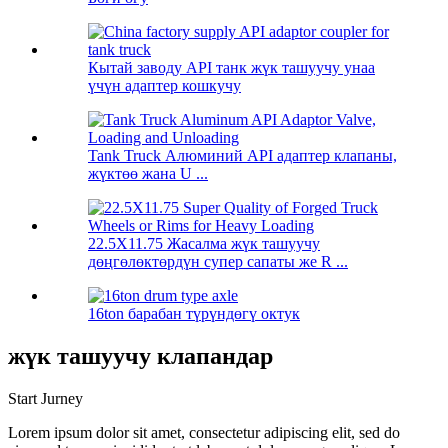
Кытай заводу API танк жүк ташуучу унаа
үчүн адаптер кошкучу
Tank Truck Алюминий API адаптер клапаны,
жүктөө жана U ...
22.5X11.75 Жасалма жүк ташуучу
дөңгөлөктөрдүн супер сапаты же R ...
16ton барабан түрүндөгү октук
жүк ташуучу клапандар
Start Jurney
Lorem ipsum dolor sit amet, consectetur adipiscing elit, sed do