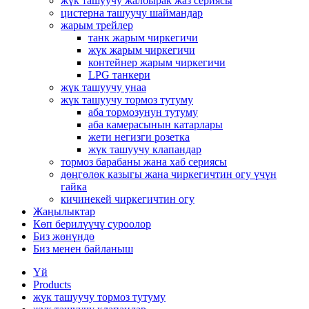
жүк ташуучу жалбырак жаз сериясы
цистерна ташуучу шаймандар
жарым трейлер
танк жарым чиркегичи
жүк жарым чиркегичи
контейнер жарым чиркегичи
LPG танкери
жүк ташуучу унаа
жүк ташуучу тормоз тутуму
аба тормозунун тутуму
аба камерасынын катарлары
жети негизги розетка
жүк ташуучу клапандар
тормоз барабаны жана хаб сериясы
дөңгөлөк казыгы жана чиркегичтин огу үчүн
гайка
кичинекей чиркегичтин огу
Жаңылыктар
Көп берилүүчү суроолор
Биз жөнүндө
Биз менен байланыш
Үй
Products
жүк ташуучу тормоз тутуму