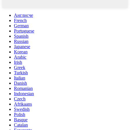
Англисче
French
German
Portuguese
Spanish
Russian
Japanese
Korean
Arabic
Irish
Greek
Turkish
Italian
Danish
Romanian
Indonesian
Czech
Afrikaans
Swedish
Polish
Basque
Catalan