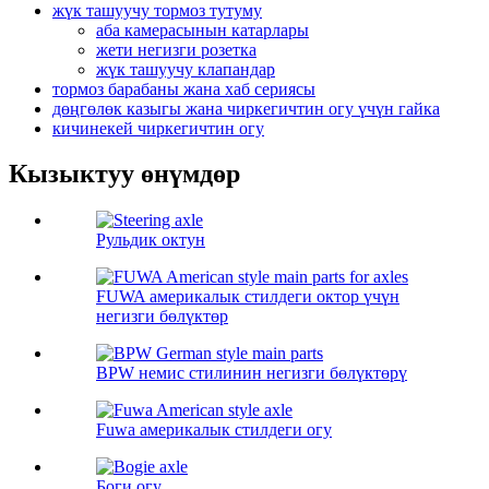
жүк ташуучу тормоз тутуму
аба камерасынын катарлары
жети негизги розетка
жүк ташуучу клапандар
тормоз барабаны жана хаб сериясы
дөңгөлөк казыгы жана чиркегичтин огу үчүн гайка
кичинекей чиркегичтин огу
Кызыктуу өнүмдөр
Рульдик октун
FUWA америкалык стилдеги октор үчүн
негизги бөлүктөр
BPW немис стилинин негизги бөлүктөрү
Fuwa америкалык стилдеги огу
Боги огу