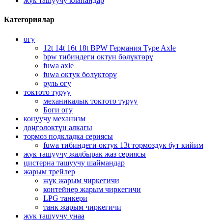
жүк ташуучу клапандар
Категориялар
огу
12t 14t 16t 18t BPW Германия Type Axle
bpw тибиндеги октун бөлүктөрү
fuwa axle
fuwa октук бөлүктөрү
руль огу
токтото туруу
механикалык токтото туруу
Боги огу
конуучу механизм
дөңгөлөктүн алкагы
тормоз подкладка сериясы
fuwa тибиндеги октук 13t тормоздук бут кийим
жүк ташуучу жалбырак жаз сериясы
цистерна ташуучу шаймандар
жарым трейлер
жүк жарым чиркегичи
контейнер жарым чиркегичи
LPG танкери
танк жарым чиркегичи
жүк ташуучу унаа