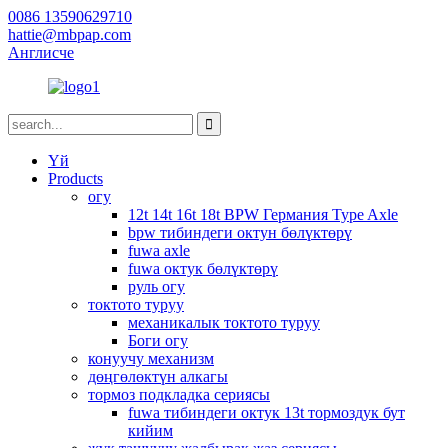
0086 13590629710
hattie@mbpap.com
Англисче
Үй
Products
огу
12t 14t 16t 18t BPW Германия Type Axle
bpw тибиндеги октун бөлүктөрү
fuwa axle
fuwa октук бөлүктөрү
руль огу
токтото туруу
механикалык токтото туруу
Боги огу
конуучу механизм
дөңгөлөктүн алкагы
тормоз подкладка сериясы
fuwa тибиндеги октук 13t тормоздук бут
кийим