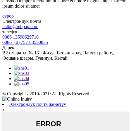
eiusmod tempor incididunt ut labore et dolore magna aliqua. Lorem
ipsum dolor sit amet.
суроо
Электрондук почта
hattie@mbpap.com
телефон
0086 13590629710
0086- (0) 757-83550835
Дарек
B2 имараты, № 131 Жихуа Батыш жолу, Чанчэн району,
Фошань шаары, Гуандун, Кытай
© Copyright - 2010-2021: All Rights Reserved.
Электрондук почта жөнөтүү
x