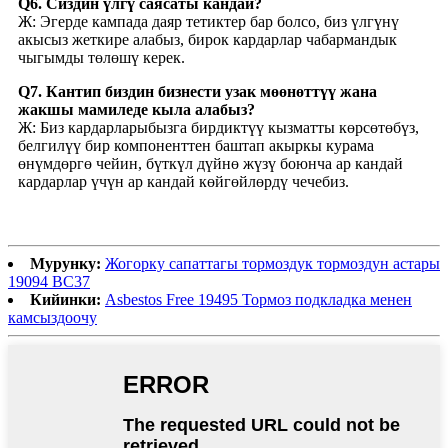
Q6. Сиздин үлгү саясаты кандай?
Ж: Эгерде кампада даяр тетиктер бар болсо, биз үлгүнү
акысыз жеткире алабыз, бирок кардарлар чабармандык
чыгымды төлөшү керек.
Q7. Кантип биздин бизнести узак мөөнөттүү жана
жакшы мамиледе кыла алабыз?
Ж: Биз кардарларыбызга бирдиктүү кызматты көрсөтөбүз,
белгилүү бир компоненттен баштап акыркы курама
өнүмдөргө чейин, бүткүл дүйнө жүзү боюнча ар кандай
кардарлар үчүн ар кандай көйгөйлөрдү чечебиз.
Мурунку:
Жогорку сапаттагы тормоздук тормоздун астары
19094 BC37
Кийинки:
Asbestos Free 19495 Тормоз подкладка менен
камсыздоочу