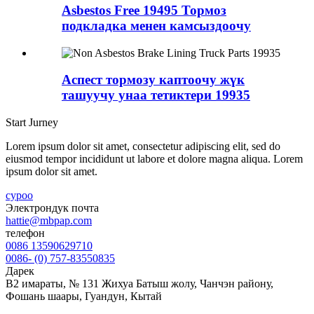
Asbestos Free 19495 Тормоз
подкладка менен камсыздоочу
Аспест тормозу каптоочу жүк
ташуучу унаа тетиктери 19935
Start Jurney
Lorem ipsum dolor sit amet, consectetur adipiscing elit, sed do
eiusmod tempor incididunt ut labore et dolore magna aliqua. Lorem
ipsum dolor sit amet.
суроо
Электрондук почта
hattie@mbpap.com
телефон
0086 13590629710
0086- (0) 757-83550835
Дарек
B2 имараты, № 131 Жихуа Батыш жолу, Чанчэн району,
Фошань шаары, Гуандун, Кытай