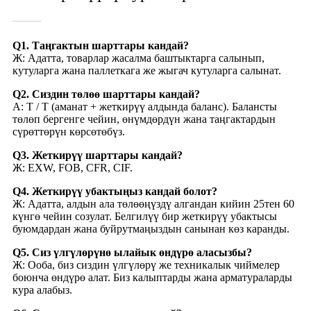
Q1. Таңгактын шарттары кандай?
Ж: Адатта, товарлар жасалма баштыктарга салынып,
кутуларга жана паллеткага же жыгач кутуларга салынат.
Q2. Сиздин төлөө шарттары кандай?
A: T / T (аманат + жеткирүү алдында баланс). Балансты
төлөп бергенге чейин, өнүмдөрдүн жана таңгактардын
сүрөттөрүн көрсөтөбүз.
Q3. Жеткирүү шарттары кандай?
Ж: EXW, FOB, CFR, CIF.
Q4. Жеткирүү убактыңыз кандай болот?
Ж: Адатта, алдын ала төлөөңүздү алгандан кийин 25тен 60
күнгө чейин созулат. Белгилүү бир жеткирүү убактысы
буюмдардан жана буйрутмаңыздын санынан көз каранды.
Q5. Сиз үлгүлөрүнө ылайык өндүрө аласызбы?
Ж: Ооба, биз сиздин үлгүлөрү же техникалык чиймелер
боюнча өндүрө алат. Биз калыптарды жана арматураларды
кура алабыз.