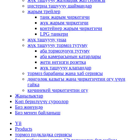
жүк ташуучу жалбырак жаз сериясы
цистерна ташуучу шаймандар
жарым трейлер
танк жарым чиркегичи
жүк жарым чиркегичи
контейнер жарым чиркегичи
LPG танкери
жүк ташуучу унаа
жүк ташуучу тормоз тутуму
аба тормозунун тутуму
аба камерасынын катарлары
жети негизги розетка
жүк ташуучу клапандар
тормоз барабаны жана хаб сериясы
дөңгөлөк казыгы жана чиркегичтин огу үчүн
гайка
кичинекей чиркегичтин огу
Жаңылыктар
Көп берилүүчү суроолор
Биз жөнүндө
Биз менен байланыш
Үй
Products
тормоз подкладка сериясы