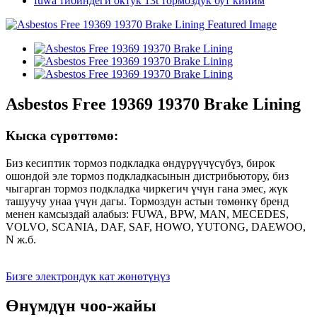
fuwa тибиндеги октук 13t тормоздук бут кийим
Asbestos Free 19369 19370 Brake Lining
Кыска сүрөттөмө:
Биз кесиптик тормоз подкладка өндүрүүчүсүбүз, бирок
ошондой эле тормоз подкладкасынын дистрибьютору, биз
чыгарган тормоз подкладка чиркегич үчүн гана эмес, жүк
ташуучу унаа үчүн дагы. Тормоздун астын төмөнкү бренд
менен камсыздай алабыз: FUWA, BPW, MAN, MECEDES,
VOLVO, SCANIA, DAF, SAF, HOWO, YUTONG, DAEWOO,
N ж.б.
Бизге электрондук кат жөнөтүңүз
Өнүмдүн чоо-жайы