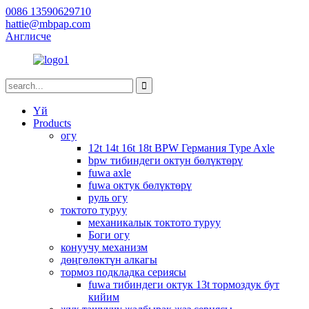
0086 13590629710
hattie@mbpap.com
Англисче
Үй
Products
огу
12t 14t 16t 18t BPW Германия Type Axle
bpw тибиндеги октун бөлүктөрү
fuwa axle
fuwa октук бөлүктөрү
руль огу
токтото туруу
механикалык токтото туруу
Боги огу
конуучу механизм
дөңгөлөктүн алкагы
тормоз подкладка сериясы
fuwa тибиндеги октук 13t тормоздук бут
кийим