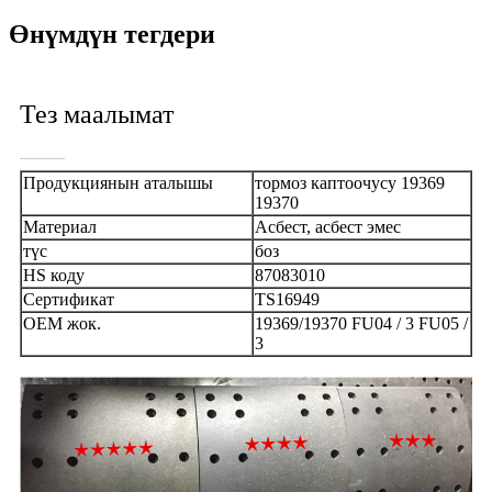
Өнүмдүн тегдери
Тез маалымат
Продукциянын аталышы
тормоз каптоочусу 19369
19370
Материал
Асбест, асбест эмес
түс
боз
HS коду
87083010
Сертификат
TS16949
OEM жок.
19369/19370 FU04 / 3 FU05 /
3