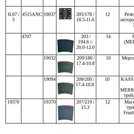
IL67 /
4515ANC
19037
205/178 /
12
Рези
3
18.5-11.6
октору
4707
203 /
14
194.6 /:
(ME
20.0-12.0
19032
209/180 /
10
Мерсе
17.4-10.8
19094
209/200 /
10
KASS
17.4-10.8
MERR
трей
19370
19370
207/219 /
12
Маг
15.3
тре
Frue