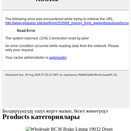
Билдирүүңүздү ушул жерге жазып, бизге жөнөтүңүз
Products категориялары