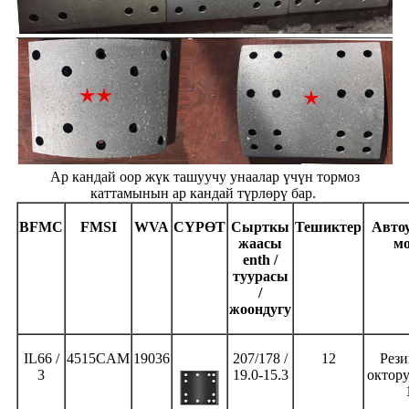
Ар кандай оор жүк ташуучу унаалар үчүн тормоз
каттамынын ар кандай түрлөрү бар.
BFMC
FMSI
WVA
СҮРӨТ
Сырткы
Тешиктер
Авто
жаасы
мо
enth /
туурасы
/
жоондугу
IL66 /
4515CAM
19036
207/178 /
12
Рези
3
19.0-15.3
октору