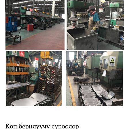
Көп берилүүчү суроолор