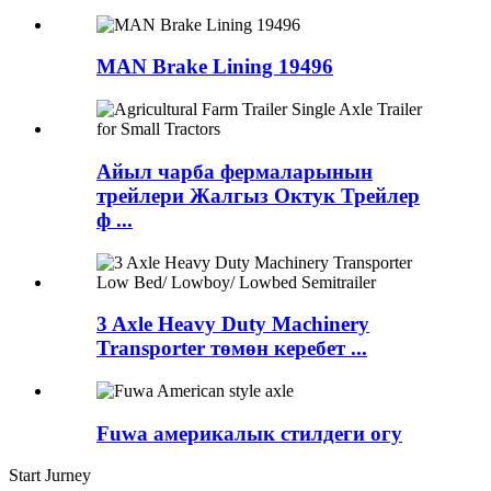
MAN Brake Lining 19496
Айыл чарба фермаларынын
трейлери Жалгыз Октук Трейлер
ф ...
3 Axle Heavy Duty Machinery
Transporter төмөн керебет ...
Fuwa америкалык стилдеги огу
Start Jurney