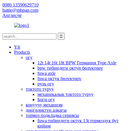
0086 13590629710
hattie@mbpap.com
Англисче
Үй
Products
огу
12t 14t 16t 18t BPW Германия Type Axle
bpw тибиндеги октун бөлүктөрү
fuwa axle
fuwa октук бөлүктөрү
руль огу
токтото туруу
механикалык токтото туруу
Боги огу
конуучу механизм
дөңгөлөктүн алкагы
тормоз подкладка сериясы
fuwa тибиндеги октук 13t тормоздук бут
кийим