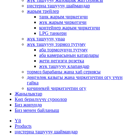
жүк ташуучу жалбырак жаз сериясы
цистерна ташуучу шаймандар
жарым трейлер
танк жарым чиркегичи
жүк жарым чиркегичи
контейнер жарым чиркегичи
LPG танкери
жүк ташуучу унаа
жүк ташуучу тормоз тутуму
аба тормозунун тутуму
аба камерасынын катарлары
жети негизги розетка
жүк ташуучу клапандар
тормоз барабаны жана хаб сериясы
дөңгөлөк казыгы жана чиркегичтин огу үчүн
гайка
кичинекей чиркегичтин огу
Жаңылыктар
Көп берилүүчү суроолор
Биз жөнүндө
Биз менен байланыш
Үй
Products
цистерна ташуучу шаймандар