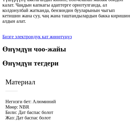
калат. Чаңдын капкагы адаптерге орнотулганда, ал
колдонулбай жатканда, бензиндин бууларынын чыгып
кетишин жана суу, чаң жана таштандылардын бакка киришин
алдын алат.
Бизге электрондук кат жөнөтүңүз
Өнүмдүн чоо-жайы
Өнүмдүн тегдери
Материал
Негизги бет: Алюминий
Мөөр: NBR
Били: Дат баспас болот
Жаз: Дат баспас болот