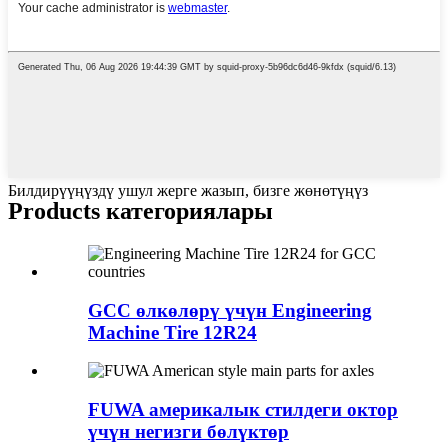
Билдирүүңүздү ушул жерге жазып, бизге жөнөтүңүз
Products категориялары
GCC өлкөлөрү үчүн Engineering
Machine Tire 12R24
FUWA америкалык стилдеги октор
үчүн негизги бөлүктөр