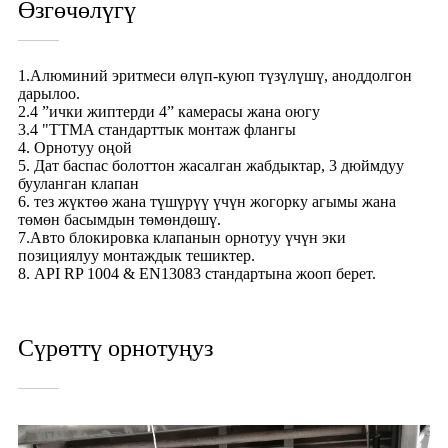
Өзгөчөлүгү
1.Алюминий эритмеси өлүп-куюп түзүлүшү, аноддолгон
дарылоо.
2.4 ”ички жиптерди 4” камерасы жана оюгу
3.4 "TTMA стандарттык монтаж флангы
4. Орнотуу оңой
5. Дат баспас болоттон жасалган жабдыктар, 3 дюймдуу
бууланган клапан
6. тез жүктөө жана түшүрүү үчүн жогорку агымы жана
төмөн басымдын төмөндөшү.
7.Авто блокировка клапанын орнотуу үчүн эки
позициялуу монтаждык тешиктер.
8. API RP 1004 & EN13083 стандартына жооп берет.
Сүрөттү орнотуңуз