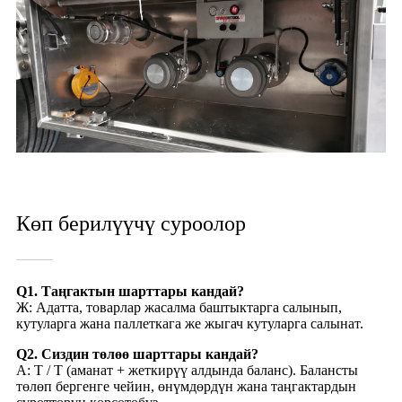
Көп берилүүчү суроолор
Q1. Таңгактын шарттары кандай?
Ж: Адатта, товарлар жасалма баштыктарга салынып,
кутуларга жана паллеткага же жыгач кутуларга салынат.
Q2. Сиздин төлөө шарттары кандай?
A: T / T (аманат + жеткирүү алдында баланс). Балансты
төлөп бергенге чейин, өнүмдөрдүн жана таңгактардын