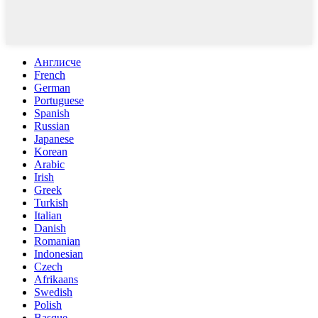
Англисче
French
German
Portuguese
Spanish
Russian
Japanese
Korean
Arabic
Irish
Greek
Turkish
Italian
Danish
Romanian
Indonesian
Czech
Afrikaans
Swedish
Polish
Basque