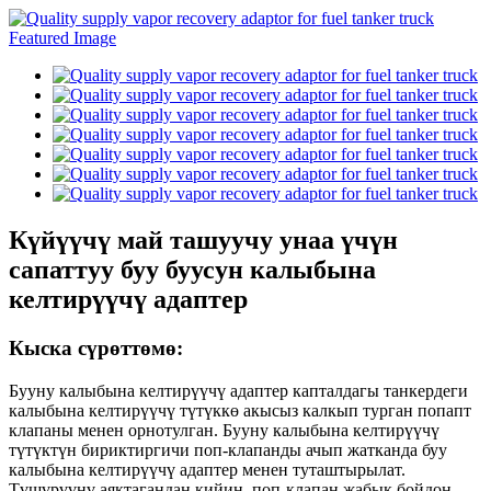
Күйүүчү май ташуучу унаа үчүн
сапаттуу буу буусун калыбына
келтирүүчү адаптер
Кыска сүрөттөмө:
Бууну калыбына келтирүүчү адаптер капталдагы танкердеги
калыбына келтирүүчү түтүккө акысыз калкып турган попапт
клапаны менен орнотулган. Бууну калыбына келтирүүчү
түтүктүн бириктиргичи поп-клапанды ачып жатканда буу
калыбына келтирүүчү адаптер менен туташтырылат.
Түшүрүүнү аяктагандан кийин, поп-клапан жабык бойдон