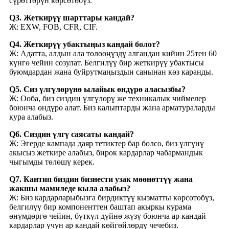
сүрөттөрүн көрсөтөбүз.
Q3. Жеткирүү шарттары кандай?
Ж: EXW, FOB, CFR, CIF.
Q4. Жеткирүү убактыңыз кандай болот?
Ж: Адатта, алдын ала төлөөңүздү алгандан кийин 25тен 60
күнгө чейин созулат. Белгилүү бир жеткирүү убактысы
буюмдардан жана буйрутмаңыздын санынан көз каранды.
Q5. Сиз үлгүлөрүнө ылайык өндүрө аласызбы?
Ж: Ооба, биз сиздин үлгүлөрү же техникалык чиймелер
боюнча өндүрө алат. Биз калыптарды жана арматураларды
кура алабыз.
Q6. Сиздин үлгү саясаты кандай?
Ж: Эгерде кампада даяр тетиктер бар болсо, биз үлгүнү
акысыз жеткире алабыз, бирок кардарлар чабармандык
чыгымды төлөшү керек.
Q7. Кантип биздин бизнести узак мөөнөттүү жана
жакшы мамиледе кыла алабыз?
Ж: Биз кардарларыбызга бирдиктүү кызматты көрсөтөбүз,
белгилүү бир компоненттен баштап акыркы курама
өнүмдөргө чейин, бүткүл дүйнө жүзү боюнча ар кандай
кардарлар үчүн ар кандай көйгөйлөрдү чечебиз.